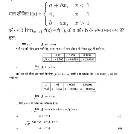
⎧
⎪
+
,
<
1
a
b
x
x
⎨
⎩
⎪
मान लीजिए f(x) =
4
,
=
1
x
−
,
>
1
b
a
x
x
lim
और यदि
f(x) = f(1), तो a और b के संभव मान क्या हैं?
→
1
x
हल: