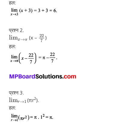
हल:
प्रश्न 2.
22
lim
(x –
)
→
x
π
7
हल:
प्रश्न 3.
2
lim
(πr
).
→
1
r
हल: