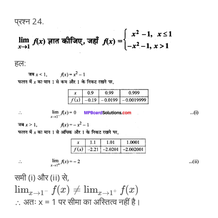
प्रश्न 24.
हल:
समी (i) और (ii) से,
lim
(
)
≠
lim
(
)
f
x
f
x
−
+
→
1
→
1
x
x
∴ अतः x = 1 पर सीमा का अस्तित्व नहीं है।