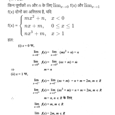
lim
lim
किन पूर्णांकों m और n के लिए
f(x) और
→
0
→
1
x
x
f(x) दोनों का अस्तित्व है, यदि
⎧
⎪
2
+
,
<
0
m
x
n
x
⎨
⎩
⎪
f(x) =
+
,
0
≤
≤
1
n
x
m
x
3
+
,
>
1
n
x
m
x
हल: