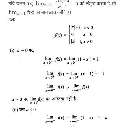
(
)
−
2
f
x
lim
यदि फलन f(x),
= π को संतुष्ट करता है, तो
→
1
x
2
−
1
x
lim
f(x) का मान ज्ञात कीजिए।
→
1
x
हल: