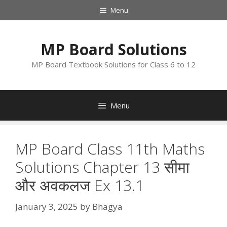
Skip
Menu
to
content
MP Board Solutions
MP Board Textbook Solutions for Class 6 to 12
Menu
MP Board Class 11th Maths
Solutions Chapter 13 सीमा
और अवकलज Ex 13.1
January 3, 2025
by
Bhagya