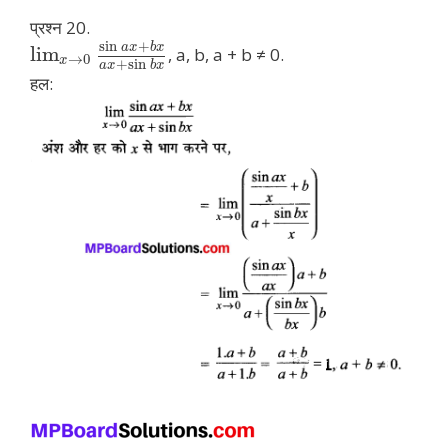
प्रश्न 20.
sin
+
a
x
b
x
lim
, a, b, a + b ≠ 0.
→
0
x
+
sin
a
x
b
x
हल: