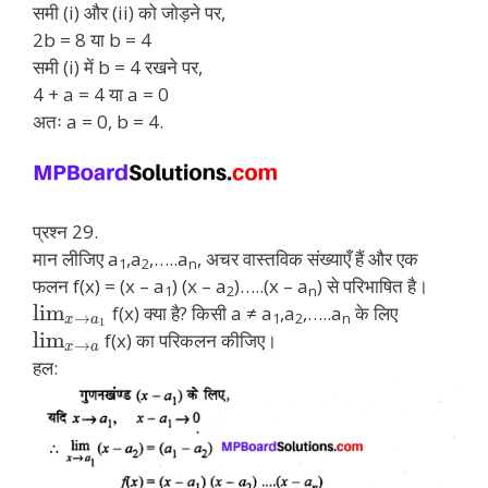
समी (i) और (ii) को जोड़ने पर,
2b = 8 या b = 4
समी (i) में b = 4 रखने पर,
4 + a = 4 या a = 0
अतः a = 0, b = 4.
प्रश्न 29.
मान लीजिए a
,a
,…..a
, अचर वास्तविक संख्याएँ हैं और एक
1
2
n
फलन f(x) = (x – a
) (x – a
)…..(x – a
) से परिभाषित है।
1
2
n
lim
f(x) क्या है? किसी a ≠ a
,a
,…..a
के लिए
1
2
n
→
x
a
1
lim
f(x) का परिकलन कीजिए।
→
x
a
हल: