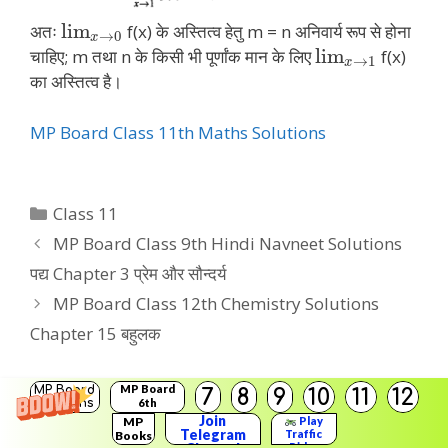
lim
अतः
f(x) के अस्तित्व हेतु m = n अनिवार्य रूप से होना
→
0
x
lim
चाहिए; m तथा n के किसी भी पूर्णांक मान के लिए
f(x)
→
1
x
का अस्तित्व है।
MP Board Class 11th Maths Solutions
Categories
Class 11
MP Board Class 9th Hindi Navneet Solutions
पद्य Chapter 3 प्रेम और सौन्दर्य
MP Board Class 12th Chemistry Solutions
Chapter 15 बहुलक
MP Board
MP Board
7
8
9
10
11
12
Solutions
6th
Solutions
Join
MP
Play
Leave a Comment
Telegram
Traffic
Books
Rider