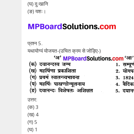
(घ) दुःखानि
(ङ) यशः।
प्रश्न 5.
यथायोग्यं योजयत-(उचित क्रम से जोड़िए-)
उत्तर:
(क) 3
(ख) 4
(ग) 5
(घ) 1