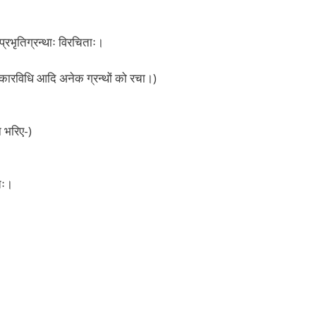
प्रभृतिग्रन्थाः विरचिताः।
स्कारविधि आदि अनेक ग्रन्थों को रचा।)
न भरिए-)
तः।
।