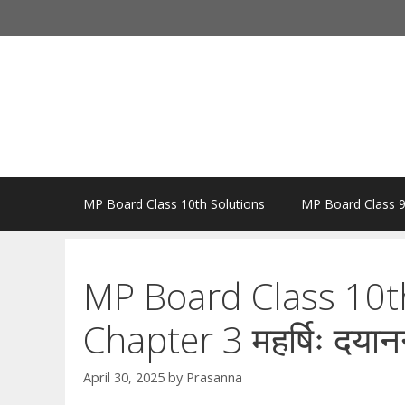
Skip
to
content
MP Board Class 10th Solutions
MP Board Class 9
MP Board Class 10th
Chapter 3 महर्षिः दयानन
April 30, 2025
by
Prasanna