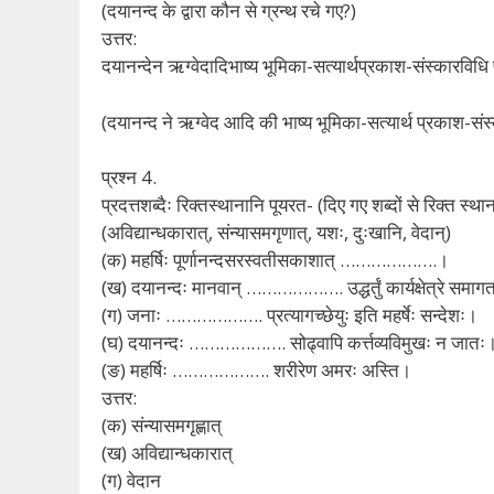
(दयानन्द के द्वारा कौन से ग्रन्थ रचे गए?)
उत्तर:
दयानन्देन ऋग्वेदादिभाष्य भूमिका-सत्यार्थप्रकाश-संस्कारविधि 
(दयानन्द ने ऋग्वेद आदि की भाष्य भूमिका-सत्यार्थ प्रकाश-सं
प्रश्न 4.
प्रदत्तशब्दैः रिक्तस्थानानि पूयरत- (दिए गए शब्दों से रिक्त स्था
(अविद्यान्धकारात्, संन्यासमगृणात्, यशः, दुःखानि, वेदान्)
(क) महर्षिः पूर्णानन्दसरस्वतीसकाशात् ……………….।
(ख) दयानन्दः मानवान् ………………. उद्धर्तुं कार्यक्षेत्रे समाग
(ग) जनाः ………………. प्रत्यागच्छेयुः इति महर्षेः सन्देशः।
(घ) दयानन्दः ………………. सोढ्वापि कर्त्तव्यविमुखः न जातः
(ङ) महर्षिः ………………. शरीरेण अमरः अस्ति।
उत्तर:
(क) संन्यासमगृह्णात्
(ख) अविद्यान्धकारात्
(ग) वेदान