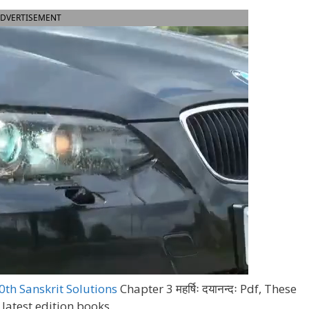
DVERTISEMENT
th Sanskrit Solutions
Chapter 3 महर्षिः दयानन्दः Pdf, These
 latest edition books.