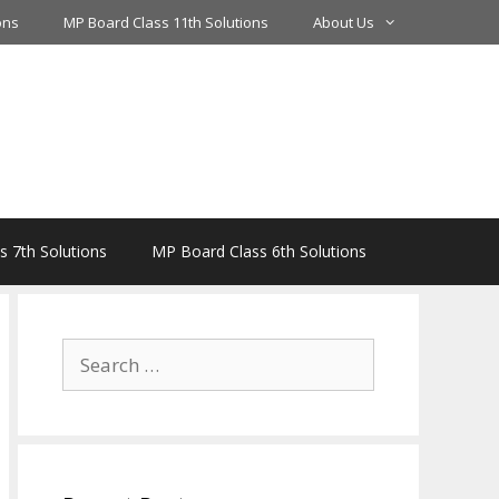
ons
MP Board Class 11th Solutions
About Us
 7th Solutions
MP Board Class 6th Solutions
Search
for: