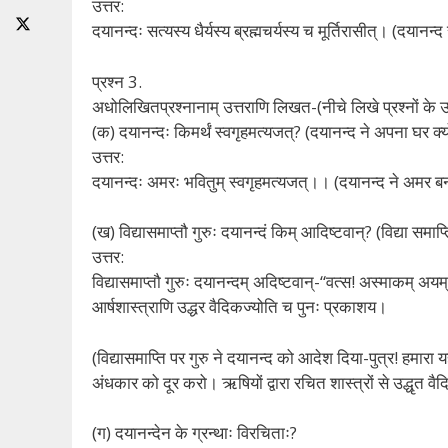
उत्तर:
दयानन्दः सत्यस्य धैर्यस्य ब्रह्मचर्यस्य च मूर्तिरासीत्। (दयानन्द
प्रश्न 3.
अधोलिखितप्रश्नानाम् उत्तराणि लिखत-(नीचे लिखे प्रश्नों के 
(क) दयानन्दः किमर्थं स्वगृहमत्यजत्? (दयानन्द ने अपना घर क्यो
उत्तर:
दयानन्दः अमरः भवितुम् स्वगृहमत्यजत्।। (दयानन्द ने अमर ब
(ख) विद्यासमाप्तौ गुरुः दयानन्दं किम् आदिष्टवान्? (विद्या समाप
उत्तर:
विद्यासमाप्तौ गुरुः दयानन्दम् अदिष्टवान्-“वत्स! अस्माकम् अयम
आर्षशास्त्राणि उद्धर वैदिकज्योति च पुनः प्रकाशय।
(विद्यासमाप्ति पर गुरु ने दयानन्द को आदेश दिया-पुत्र! हमारा
अंधकार को दूर करो। ऋषियों द्वारा रचित शास्त्रों से उद्धृत 
(ग) दयानन्देन के ग्रन्थाः विरचिताः?