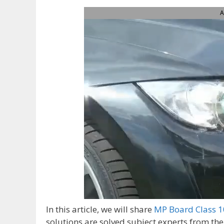
A
In this article, we will share
MP Board Class 10
solutions are solved subject experts from the