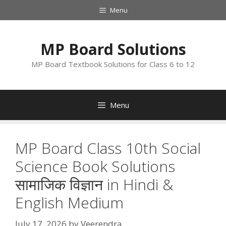
Skip
Menu
to
content
MP Board Solutions
MP Board Textbook Solutions for Class 6 to 12
Menu
MP Board Class 10th Social
Science Book Solutions
सामाजिक विज्ञान in Hindi &
English Medium
July 17, 2026
by
Veerendra