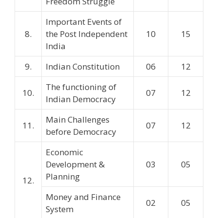
Freedom Struggle
Important Events of
8.
the Post Independent
10
15
India
9.
Indian Constitution
06
12
The functioning of
10.
07
12
Indian Democracy
Main Challenges
11.
07
12
before Democracy
Economic
Development &
03
05
Planning
12.
Money and Finance
02
05
System