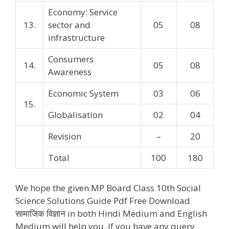
Economy: Service
13.
sector and
05
08
infrastructure
Consumers
14.
05
08
Awareness
Economic System
03
06
15.
Globalisation
02
04
Revision
–
20
Total
100
180
We hope the given MP Board Class 10th Social
Science Solutions Guide Pdf Free Download
सामाजिक विज्ञान in both Hindi Medium and English
Medium will help you. If you have any query