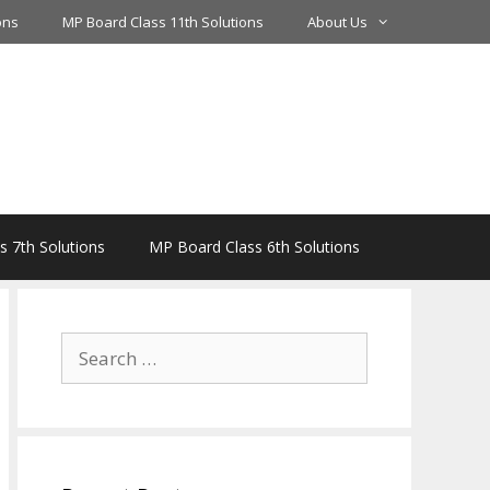
ons
MP Board Class 11th Solutions
About Us
 7th Solutions
MP Board Class 6th Solutions
Search
for: