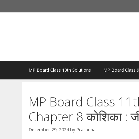
Skip
to
content
MP Board Class 10th Solutions
MP Board Class 9
MP Board Class 11th
Chapter 8 कोशिका : ज
December 29, 2024
by
Prasanna