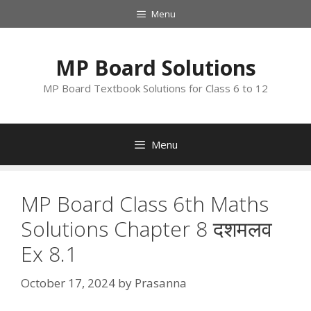
Skip
Menu
to
content
MP Board Solutions
MP Board Textbook Solutions for Class 6 to 12
Menu
MP Board Class 6th Maths
Solutions Chapter 8 दशमलव
Ex 8.1
October 17, 2024
by
Prasanna