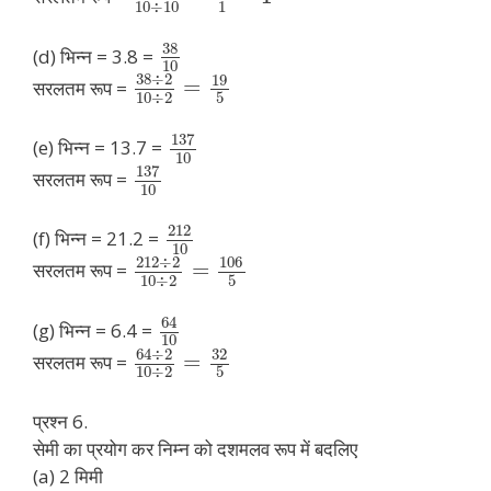
10
÷
10
1
38
(d) भिन्न = 3.8 =
10
38
÷
2
19
=
सरलतम रूप =
10
÷
2
5
137
(e) भिन्न = 13.7 =
10
137
सरलतम रूप =
10
212
(f) भिन्न = 21.2 =
10
212
÷
2
106
=
सरलतम रूप =
10
÷
2
5
64
(g) भिन्न = 6.4 =
10
64
÷
2
32
=
सरलतम रूप =
10
÷
2
5
प्रश्न 6.
सेमी का प्रयोग कर निम्न को दशमलव रूप में बदलिए
(a) 2 मिमी