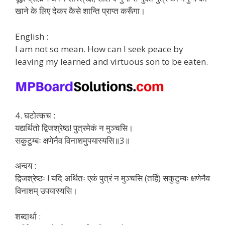
खाने के लिए देकर कैसे शान्ति प्राप्त करूँगा।
English :
I am not so mean. How can I seek peace by
leaving my learned and virtuous son to be eaten.
4. घटोत्कच :
यद्यर्थितो द्विजश्रेष्ठ! पुत्रमेकं न मुञ्चसि।
सकुटुम्बः क्षणेनैव विनाशमुपयास्यसि॥3॥
अन्वय :
द्विजश्रेष्ठः ! यदि अर्थितः एकं पुत्रं न मुञ्चसि (तर्हि) सकुटुम्बः क्षणेनैव
विनाशम् उपयास्यसि।
शब्दार्था :