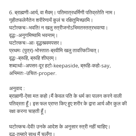
6. ब्राह्मणी-आर्य, वा मैवम्। पतिमात्रधर्मिणी पतिव्रतेति नाम।
गृहीतफलेनैतेन शरीरेणार्यं कुलं च रक्षितुमिच्छामि।
घटोत्कचः-भवति! न खलु स्त्रीजनोऽभिमतस्तत्रभवत्या।
वृद्धः-अनुगमिष्यामि भवन्तम्।
घटोत्कचः-आः वृद्धस्त्वमपसर।
प्रथमः (पुत्र)-भोस्तात-ब्रवीमि खलु तावत्किञ्चित्।
वृद्धः-ब्रूहि, ब्रूहि शीघ्रम्।
शब्दार्थाः-अपसर-दूर हटो-keepaside, ब्रूहि-कहो-say,
अभिमतः-उचित-proper.
अनुवाद :
ब्राह्मणी-ऐसा मत कहो।मैं केवल पति के धर्म का पालन करने वाली
पतिव्रता हूँ। इस फल प्राप्त किए हुए शरीर के द्वारा आर्य और कुल की
रक्षा करना चाहती हूँ।
घटोत्कच-देवी! उनके आदेश के अनुसार स्त्री नहीं चाहिए।
वृद्ध-तुम्हारे साथ मैं चलूँगा।