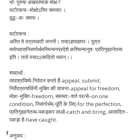
भोः पुरुष! अस्त्वस्माकं मोक्षः?
घटोत्कचः-मोक्षोऽस्ति समयतः।
वृद्धः-कः समयः।
घटोत्कच :
अस्ति मे तत्रभवती जननी। तयाऽहमाज्ञप्तः। पुत्र!
ममोपवासनिसर्गार्थमस्मिन्वनप्रदेशे कश्चिन्मानुषः प्रतिगृह्यानेतव्य
इति। ततो मयाऽऽसादितो भवान्।।
शब्दार्था :
व्यपाश्रयिष्ये-निवेदन करते हैं-appeal, submit;
निर्वेदप्रत्यर्थिनी-मुक्ति की याचना-appeal for freedom,
मोक्षः-मुक्ति-freedom, समयतः-शर्त पर/से–on one
condition, निसर्गार्थम्-पूर्ति के लिए-for the perfection,
प्रतिगृह्यानेतव्य-पकड़कर लाओ-catch and bring, आसादितः-
पकड़ा है-have caught.
अनुवाद :