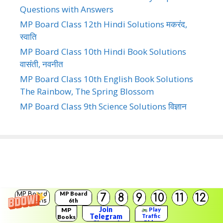
Questions with Answers
MP Board Class 12th Hindi Solutions मकरंद,
स्वाति
MP Board Class 10th Hindi Book Solutions
वासंती, नवनीत
MP Board Class 10th English Book Solutions
The Rainbow, The Spring Blossom
MP Board Class 9th Science Solutions विज्ञान
MP Board
MP Board
7
8
9
10
11
12
Solutions
6th
Solutions
Join
MP
Play
Telegram
Traffic
Books
Rider