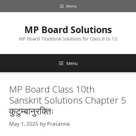
Skip
Menu
to
content
MP Board Solutions
MP Board Textbook Solutions for Class 6 to 12
Menu
MP Board Class 10th
Sanskrit Solutions Chapter 5
कुटुम्बानुरक्तिः
May 1, 2025
by
Prasanna