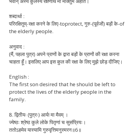
भवान् अस्य कुलस्य रक्षणार्थं मां मोक्तुम अर्हति।
शब्दार्था :
परिरक्षितुम्-रक्षा करने के लिए-toprotect, गुरु-(पूर्वजों) बड़ों के-of
the elderly people.
अनुवाद :
(मैं, पहला पुत्र) अपने प्राणों के द्वारा बड़ों के प्राणों की रक्षा करना
चाहता हूँ। इसलिए आप इस कुल की रक्षा के लिए मुझे छोड़ दीजिए।
English :
The first son desired that he should be left to
protect the lives of the elderly people in the
family.
8. द्वितीयः (पुत्रः) आर्य! मा मैवम् ।
ज्येष्ठः श्रेष्ठ कुले लोके पितृणां च सुसंप्रियः।
ततोऽहमेव यास्यामि गुरुवृत्तिमनुस्मरन॥6॥