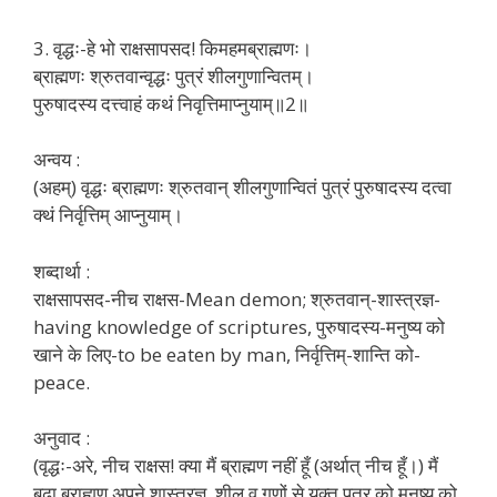
3. वृद्धः-हे भो राक्षसापसद! किमहमब्राह्मणः।
ब्राह्मणः श्रुतवान्वृद्धः पुत्रं शीलगुणान्वितम्।
पुरुषादस्य दत्त्वाहं कथं निवृत्तिमाप्नुयाम्॥2॥
अन्वय :
(अहम्) वृद्धः ब्राह्मणः श्रुतवान् शीलगुणान्वितं पुत्रं पुरुषादस्य दत्वा
क्थं निर्वृत्तिम् आप्नुयाम्।
शब्दार्था :
राक्षसापसद-नीच राक्षस-Mean demon; श्रुतवान्-शास्त्रज्ञ-
having knowledge of scriptures, पुरुषादस्य-मनुष्य को
खाने के लिए-to be eaten by man, निर्वृत्तिम्-शान्ति को-
peace.
अनुवाद :
(वृद्धः-अरे, नीच राक्षस! क्या मैं ब्राह्मण नहीं हूँ (अर्थात् नीच हूँ।) मैं
बूढ़ा ब्राह्मण अपने शास्त्रज्ञ, शील व गुणों से युक्त पुत्र को मनुष्य को