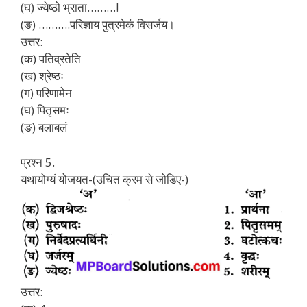
(घ) ज्येष्ठो भ्राता………!
(ङ) ……….परिज्ञाय पुत्रमेकं विसर्जय।
उत्तर:
(क) पतिव्रतेति
(ख) श्रेष्ठः
(ग) परिणामेन
(घ) पितृसमः
(ङ) बलाबलं
प्रश्न 5.
यथायोग्यं योजयत-(उचित क्रम से जोडिए-)
उत्तर: