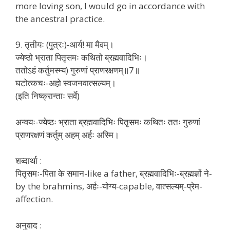
more loving son, I would go in accordance with
the ancestral practice.
9. तृतीयः (पुत्रः)-आर्य! मा मैवम्।
ज्येष्ठो भ्राता पितृसमः कथितो ब्रह्मवादिभिः।
ततोऽहं कर्तुमस्म्य) गुरुणां प्राणरक्षणम्॥7॥
घटोत्कचः-अहो स्वजनवात्सल्यम्।
(इति निष्क्रान्ताः सर्वे)
अन्वयः-ज्येष्ठः भ्राता ब्रह्मवादिभिः पितृसमः कथितः ततः गुरुणां
प्राणरक्षणं कर्तुम् अहम् अर्हः अस्मि।
शब्दार्था :
पितृसमः-पिता के समान-like a father, ब्रह्मवादिभिः-ब्रह्मज्ञों ने-
by the brahmins, अर्हः-योग्य-capable, वात्सल्यम्-प्रेम-
affection.
अनुवाद :