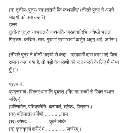
(ग) तृतीयः पुत्रः स्वभ्रातरौ किं कथयति? (तीसरे पुत्र ने अपने
भाइयों को क्या कहा?)
उत्तर:
तृतीयः पुत्रः स्वभ्रातरौ कथयति-“ब्रह्मवादिभिः ज्येष्ठो भ्राता
पितृसमः कथितः ततः गुरुणां प्राणरक्षणं कर्तुम् अहम् अर्हः अस्मि।
(तीसरे पुत्र ने दोनों भाइयों से कहा- “ब्राह्मणों द्वारा बड़ा भाई पिता
समान कहा गया है, तो बड़ों के प्राणों की रक्षा करने के लिए मैं योग्य
हूँ।”)
प्रश्न 4.
प्रदत्तशब्दैः रिक्तस्थानानि पूयरत-(दिए गए शब्दों से रिक्त स्थान
भरिए-)
(परिणामेन, पतिव्रतेति, बलाबलं, श्रेष्ठः, पितृसमः)
(क) पतिमात्रधर्मिणी………….नाम।
(ख) ज्येष्ठः ……………कुले लोके।
(ग) कृतकृत्यं शरीरं मे…………….जर्जरम्।