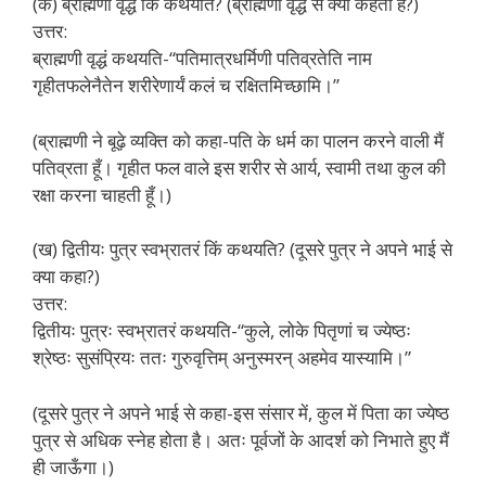
(क) ब्राह्मणी वृद्धं किं कथयति? (ब्राह्मणी वृद्ध से क्या कहती है?)
उत्तर:
ब्राह्मणी वृद्धं कथयति-“पतिमात्रधर्मिणी पतिव्रतेति नाम
गृहीतफलेनैतेन शरीरेणार्यं कलं च रक्षितमिच्छामि।”
(ब्राह्मणी ने बूढ़े व्यक्ति को कहा-पति के धर्म का पालन करने वाली मैं
पतिव्रता हूँ। गृहीत फल वाले इस शरीर से आर्य, स्वामी तथा कुल की
रक्षा करना चाहती हूँ।)
(ख) द्वितीयः पुत्र स्वभ्रातरं किं कथयति? (दूसरे पुत्र ने अपने भाई से
क्या कहा?)
उत्तर:
द्वितीयः पुत्रः स्वभ्रातरं कथयति-“कुले, लोके पितृणां च ज्येष्ठः
श्रेष्ठः सुसंप्रियः ततः गुरुवृत्तिम् अनुस्मरन् अहमेव यास्यामि।”
(दूसरे पुत्र ने अपने भाई से कहा-इस संसार में, कुल में पिता का ज्येष्ठ
पुत्र से अधिक स्नेह होता है। अतः पूर्वजों के आदर्श को निभाते हुए मैं
ही जाऊँगा।)