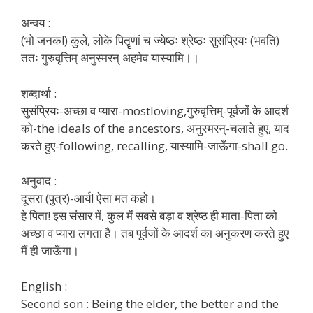
अन्वय :
(भो जनक!) कुले, लोके पितॄणां च ज्येष्ठः श्रेष्ठः सुसंप्रियः (भवति)
ततः गुरुवृत्तिम् अनुस्मरन् अहमेव यास्यामि।।
शब्दार्था :
सुसंप्रियः-अच्छा व प्यारा-mostloving,गुरुवृत्तिम्-पूर्वजों के आदर्श
को-the ideals of the ancestors, अनुस्मरन्-चलाते हुए, याद
करते हुए-following, recalling, यास्यामि-जाऊँगा-shall go.
अनुवाद :
दूसरा (पुत्र)-आर्य! ऐसा मत कहो।
हे पिता! इस संसार में, कुल में सबसे बड़ा व श्रेष्ठ ही माता-पिता को
अच्छा व प्यारा लगता है। तब पूर्वजों के आदर्श का अनुकरण करते हुए
मैं ही जाऊँगा।
English :
Second son : Being the elder, the better and the