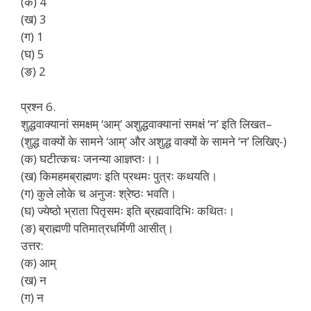
(क) 4
(ख) 3
(ग) 1
(घ) 5
(ङ) 2
प्रश्न 6.
शुद्धवाक्यानां समक्षम् ‘आम्’ अशुद्धवाक्यानां समक्षं ‘न’ इति लिखत–
(शुद्ध वाक्यों के सामने ‘आम्’ और अशुद्ध वाक्यों के सामने ‘न’ लिखिए-)
(क) घटीत्कचः जनन्या आज्ञप्तः।।
(ख) किमहमब्राह्मणः इति प्रथमः पुत्रः कथयति।
(ग) कुले लोके च अनुजः श्रेष्ठः भवति।
(घ) ज्येष्ठो भ्राता पितृसमः इति ब्रह्मवादिभिः कथितः।
(ङ) ब्राह्मणी पतिमात्रधर्मिणी आसीत्।
उत्तर:
(क) आम्
(ख) न
(ग) न