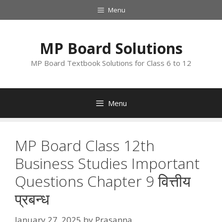
Skip
Menu
to
content
MP Board Solutions
MP Board Textbook Solutions for Class 6 to 12
Menu
MP Board Class 12th
Business Studies Important
Questions Chapter 9 वित्तीय
प्रबन्ध
January 27, 2025
by
Prasanna