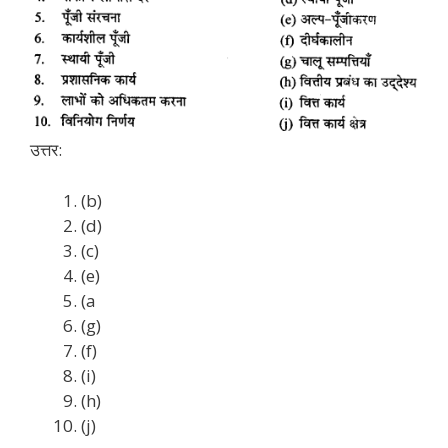
उत्तर:
(b)
(d)
(c)
(e)
(a
(g)
(f)
(i)
(h)
(j)