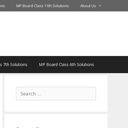
ons
MP Board Class 11th Solutions
About Us
 7th Solutions
MP Board Class 6th Solutions
Search
for: