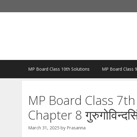
Skip
to
content
MP Board Class 10th Solutions
MP Board Class 9
MP Board Class 7th 
Chapter 8 गुरुगोविन्दसि
March 31, 2025
by
Prasanna