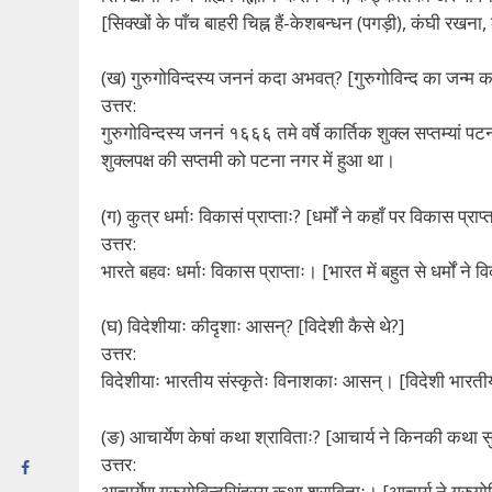
[सिक्खों के पाँच बाहरी चिह्न हैं-केशबन्धन (पगड़ी), कंघी रख
(ख) गुरुगोविन्दस्य जननं कदा अभवत्? [गुरुगोविन्द का जन्म
उत्तर:
गुरुगोविन्दस्य जननं १६६६ तमे वर्षे कार्तिक शुक्ल सप्तम्यां 
शुक्लपक्ष की सप्तमी को पटना नगर में हुआ था।
(ग) कुत्र धर्माः विकासं प्राप्ताः? [धर्मों ने कहाँ पर विकास प्राप
उत्तर:
भारते बहवः धर्माः विकास प्राप्ताः। [भारत में बहुत से धर्मों ने 
(घ) विदेशीयाः कीदृशाः आसन्? [विदेशी कैसे थे?]
उत्तर:
विदेशीयाः भारतीय संस्कृतेः विनाशकाः आसन्। [विदेशी भारती
(ङ) आचार्येण केषां कथा श्राविताः? [आचार्य ने किनकी कथा स
उत्तर:
आचार्येण गुरुगोविन्दसिंहस्य कथा श्राविताः। [आचार्य ने गुरु