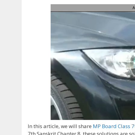
A
In this article, we will share
MP Board Class 7t
7th Sanskrit Chapter 8, t
hese solutions are so