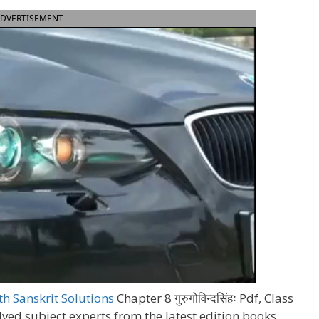
DVERTISEMENT
h Sanskrit Solutions
Chapter 8 गुरुगोविन्दसिंहः Pdf,
Class
lved subject experts from the latest edition books.