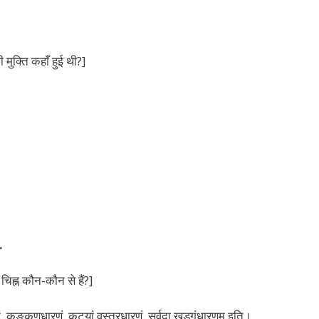
ी मुक्ति कहाँ हुई थी?]
.
 चिह्न कौन-कौन से हैं?]
ं, कङ्कणधारणं, कट्यां वस्त्रधारणं, सर्वदा खड्गंधारणम् इति।