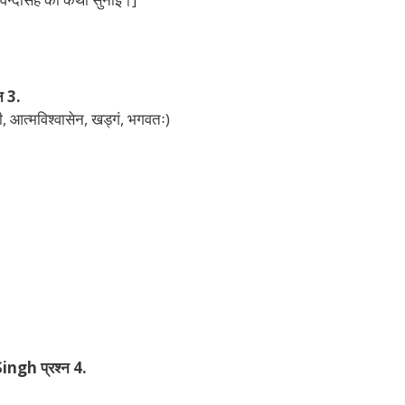
 3.
ी, आत्मविश्वासेन, खड्गं, भगवतः)
gh प्रश्न 4.