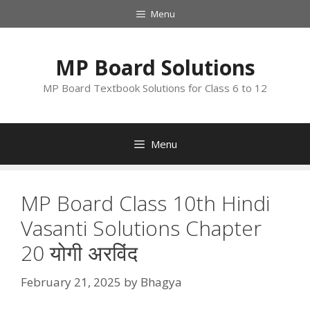
Skip
Menu
to
content
MP Board Solutions
MP Board Textbook Solutions for Class 6 to 12
Menu
MP Board Class 10th Hindi
Vasanti Solutions Chapter
20 योगी अरविंद
February 21, 2025
by
Bhagya