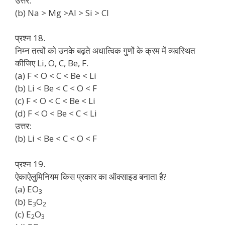
उत्तर:
(b) Na > Mg >Al > Si > Cl
प्रश्न 18.
निम्न तत्वों को उनके बढ़ते अधात्विक गुणों के क्रम में व्यवस्थित
कीजिए Li, O, C, Be, F.
(a) F < O < C < Be < Li
(b) Li < Be < C < O < F
(c) F < O < C < Be < Li
(d) F < O < Be < C < Li
उत्तर:
(b) Li < Be < C < O < F
प्रश्न 19.
ऐकाऐलुमिनियम किस प्रकार का ऑक्साइड बनाता है?
(a) EO
3
(b) E
O
3
2
(c) E
O
2
3