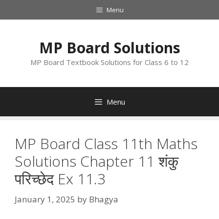
Skip
Menu
to
content
MP Board Solutions
MP Board Textbook Solutions for Class 6 to 12
Menu
MP Board Class 11th Maths
Solutions Chapter 11 शंकु
परिच्छेद Ex 11.3
January 1, 2025
by
Bhagya