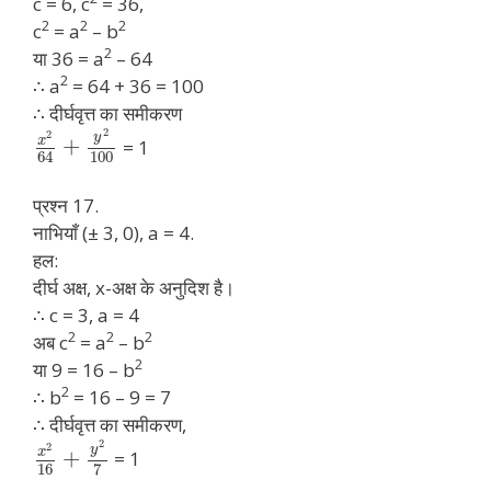
c = 6, c
= 36,
2
2
2
c
= a
– b
2
या 36 = a
– 64
2
∴ a
= 64 + 36 = 100
∴ दीर्घवृत्त का समीकरण
2
2
y
x
+
= 1
100
64
प्रश्न 17.
नाभियाँ (± 3, 0), a = 4.
हल:
दीर्घ अक्ष, x-अक्ष के अनुदिश है।
∴ c = 3, a = 4
2
2
2
अब c
= a
– b
2
या 9 = 16 – b
2
∴ b
= 16 – 9 = 7
∴ दीर्घवृत्त का समीकरण,
2
2
y
x
+
= 1
16
7