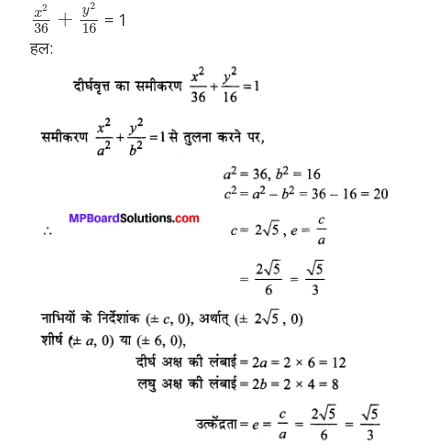
2
2
y
x
+
= 1
36
16
हल: