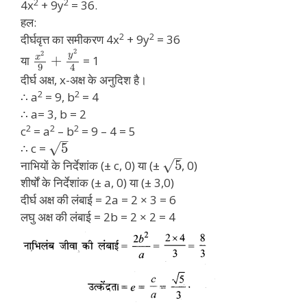
2
2
4x
+ 9y
= 36.
हल:
2
2
दीर्घवृत्त का समीकरण 4x
+ 9y
= 36
2
2
y
x
+
या
= 1
9
4
दीर्घ अक्ष, x-अक्ष के अनुदिश है।
2
2
∴ a
= 9, b
= 4
∴ a= 3, b = 2
2
2
2
c
= a
– b
= 9 – 4 = 5
–
√
5
∴ c =
–
√
5
नाभियों के निर्देशांक (± c, 0) या (±
, 0)
शीर्षों के निर्देशांक (± a, 0) या (± 3,0)
दीर्घ अक्ष की लंबाई = 2a = 2 × 3 = 6
लघु अक्ष की लंबाई = 2b = 2 × 2 = 4