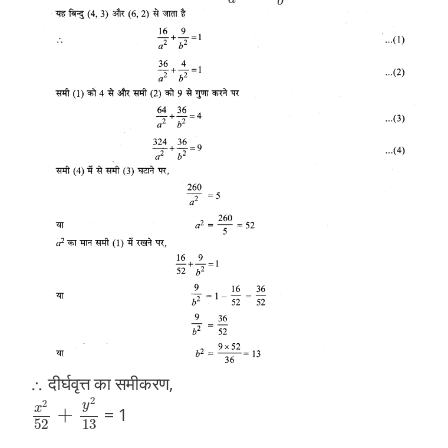
b
∴ दीर्घवृत्त का समीकरण,
2
2
y
x
+
= 1
52
13