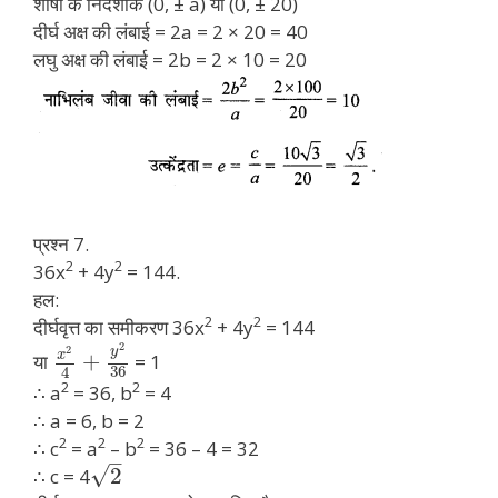
शीर्षों के निर्देशांक (0, ± a) या (0, ± 20)
दीर्घ अक्ष की लंबाई = 2a = 2 × 20 = 40
लघु अक्ष की लंबाई = 2b = 2 × 10 = 20
प्रश्न 7.
2
2
36x
+ 4y
= 144.
हल:
2
2
दीर्घवृत्त का समीकरण 36x
+ 4y
= 144
2
2
y
x
+
या
= 1
36
4
2
2
∴ a
= 36, b
= 4
∴ a = 6, b = 2
2
2
2
∴ c
= a
– b
= 36 – 4 = 32
–
√
2
∴ c = 4