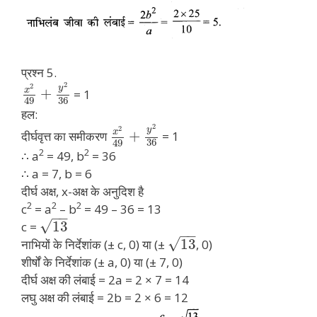
प्रश्न 5.
2
2
y
x
+
= 1
36
49
हल:
2
2
y
x
+
दीर्घवृत्त का समीकरण
= 1
36
49
2
2
∴ a
= 49, b
= 36
∴ a = 7, b = 6
दीर्घ अक्ष, x-अक्ष के अनुदिश है
2
2
2
c
= a
– b
= 49 – 36 = 13
−
−
√
13
c =
−
−
√
13
नाभियों के निर्देशांक (± c, 0) या (±
, 0)
शीर्षों के निर्देशांक (± a, 0) या (± 7, 0)
दीर्घ अक्ष की लंबाई = 2a = 2 × 7 = 14
लघु अक्ष की लंबाई = 2b = 2 × 6 = 12