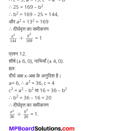
2
∴ 25 = 169 – b
2
∴ b
= 169 – 25 = 144,
2
2
और a
= 13
= 169
∴ दीर्घवृत्त का समीकरण
2
2
y
x
+
= 1
169
144
प्रश्न 12.
शीर्ष (± 6, 0), नाभियाँ (± 4, 0).
हल:
दीर्घ अक्ष x-अक्ष के अनुदिश है।
2
a= 6, ∴ a
= 36, c = 4
2
2
2
2
c
= a
– b
या 16 = 36 – b
2
∴ b
= 36 – 16 = 20
∴ दीर्घवृत्त का समीकरण
2
2
y
x
+
= 1.
36
20