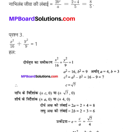
2
8
2
2
×
4
b
=
=
नाभिलंब जीवा की लंबाई =
.
5
5
a
प्रश्न 3.
2
2
y
x
+
= 1
16
9
हल: