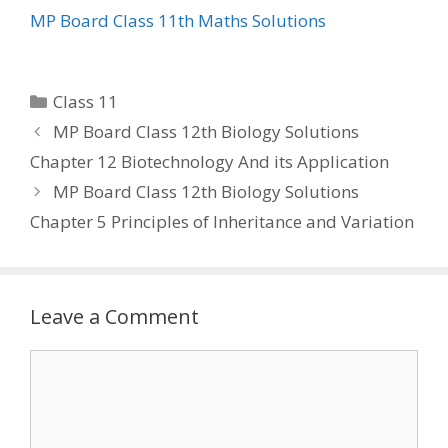
MP Board Class 11th Maths Solutions
Categories
Class 11
MP Board Class 12th Biology Solutions
Chapter 12 Biotechnology And its Application
MP Board Class 12th Biology Solutions
Chapter 5 Principles of Inheritance and Variation
Leave a Comment
Comment