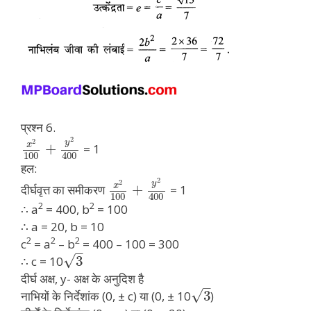
प्रश्न 6.
2
2
y
x
+
= 1
100
400
हल:
2
2
y
x
+
दीर्घवृत्त का समीकरण
= 1
100
400
2
2
∴ a
= 400, b
= 100
∴ a = 20, b = 10
2
2
2
c
= a
– b
= 400 – 100 = 300
–
√
3
∴ c = 10
दीर्घ अक्ष, y- अक्ष के अनुदिश है
–
√
3
नाभियों के निर्देशांक (0, ± c) या (0, ± 10
)