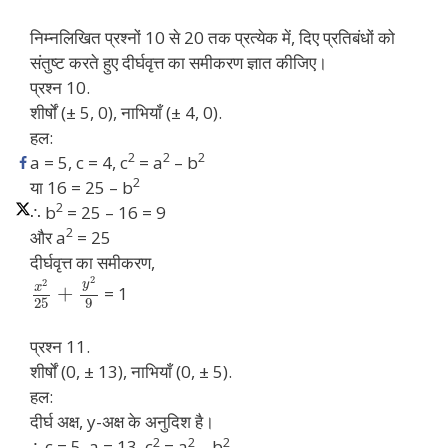
निम्नलिखित प्रश्नों 10 से 20 तक प्रत्येक में, दिए प्रतिबंधों को
संतुष्ट करते हुए दीर्घवृत्त का समीकरण ज्ञात कीजिए।
प्रश्न 10.
शीर्षों (± 5, 0), नाभियाँ (± 4, 0).
हल:
2
2
2
a = 5, c = 4, c
= a
– b
2
या 16 = 25 – b
2
∴ b
= 25 – 16 = 9
2
और a
= 25
दीर्घवृत्त का समीकरण,
2
2
y
x
+
= 1
25
9
प्रश्न 11.
शीर्षों (0, ± 13), नाभियाँ (0, ± 5).
हल:
दीर्घ अक्ष, y-अक्ष के अनुदिश है।
2
2
2
∴ c = 5, a = 13, c
= a
– b