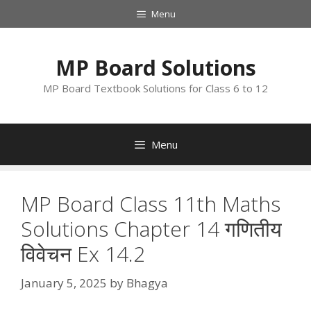
Skip
Menu
to
content
MP Board Solutions
MP Board Textbook Solutions for Class 6 to 12
Menu
MP Board Class 11th Maths
Solutions Chapter 14 गणितीय
विवेचन Ex 14.2
January 5, 2025
by
Bhagya