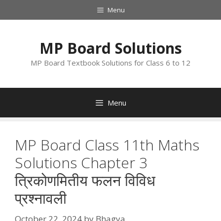
Skip
Menu
to
content
MP Board Solutions
MP Board Textbook Solutions for Class 6 to 12
Menu
MP Board Class 11th Maths
Solutions Chapter 3
त्रिकोणमितीय फलन विविध
प्रश्नावली
October 22, 2024
by
Bhagya