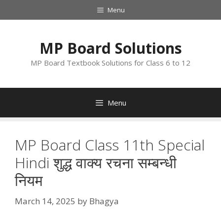
Skip
Menu
to
content
MP Board Solutions
MP Board Textbook Solutions for Class 6 to 12
Menu
MP Board Class 11th Special
Hindi शुद्ध वाक्य रचना सम्बन्धी
नियम
March 14, 2025
by
Bhagya