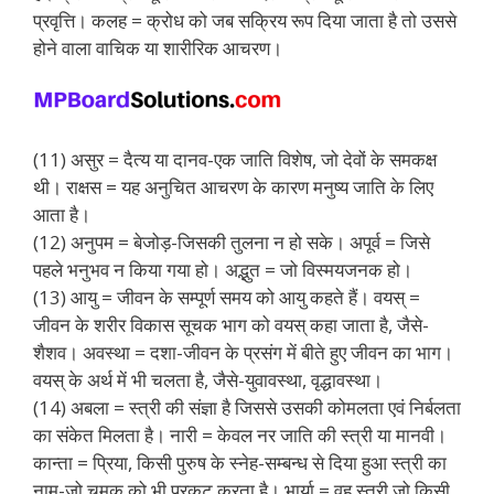
प्रवृत्ति। कलह = क्रोध को जब सक्रिय रूप दिया जाता है तो उससे
होने वाला वाचिक या शारीरिक आचरण।
(11) असुर = दैत्य या दानव-एक जाति विशेष, जो देवों के समकक्ष
थी। राक्षस = यह अनुचित आचरण के कारण मनुष्य जाति के लिए
आता है।
(12) अनुपम = बेजोड़-जिसकी तुलना न हो सके। अपूर्व = जिसे
पहले भनुभव न किया गया हो। अद्भुत = जो विस्मयजनक हो।
(13) आयु = जीवन के सम्पूर्ण समय को आयु कहते हैं। वयस् =
जीवन के शरीर विकास सूचक भाग को वयस् कहा जाता है, जैसे-
शैशव। अवस्था = दशा-जीवन के प्रसंग में बीते हुए जीवन का भाग।
वयस् के अर्थ में भी चलता है, जैसे-युवावस्था, वृद्धावस्था।
(14) अबला = स्त्री की संज्ञा है जिससे उसकी कोमलता एवं निर्बलता
का संकेत मिलता है। नारी = केवल नर जाति की स्त्री या मानवी।
कान्ता = प्रिया, किसी पुरुष के स्नेह-सम्बन्ध से दिया हुआ स्त्री का
नाम-जो चमक को भी प्रकट करता है। भार्या = वह स्त्री जो किसी