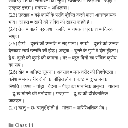
साथ प्राप्ति की सम्भावना का सुख। उत्कण्ठा = जिज्ञासा। स्पृहा =
उत्कृष्ट इच्छा। मनोरथ = अभिलाषा।
(23) उत्साह = बड़े कार्यों के प्रति प्रेरित करने वाला आनन्ददायक
भाव। साहस = सहने की शक्ति को साहस कहते हैं।
(24) तेज = बाहरी प्रकाश। कान्ति = चमक। प्रकाश = किरण
समूह।
(25) ईर्ष्या = दूसरे की उन्नति न सह पाना। स्पर्धा = दूसरे को उन्नत
देखकर स्वयं उन्नति की होड़। असूया = दूसरे के गुणों में दोष ढूँढ़ना।
द्वे ष- दूसरे की बुराई की कामना। बैर = बहुत दिनों का संचित क्रोध
का रूप।
(26) खेद = अनिष्ट सूचना। अवसाद= मन-शरीर की निश्चेष्टता।
क्लेश = मन-शरीर दोनों का पीड़ित होना। कष्ट = दुःखजनक
स्थिति। व्यथा = पीड़ा। वेदना = पीड़ा का मानसिक अनुभव। यातना
= दुःख भोगने की मनोदशा। यन्त्रणा = दुःख की दीर्घकालिक
जकड़न।
(27) ऋतु = छः ऋतुएँ होती हैं। मौसम = पारिस्थितिक भेद।
Categories
Class 11