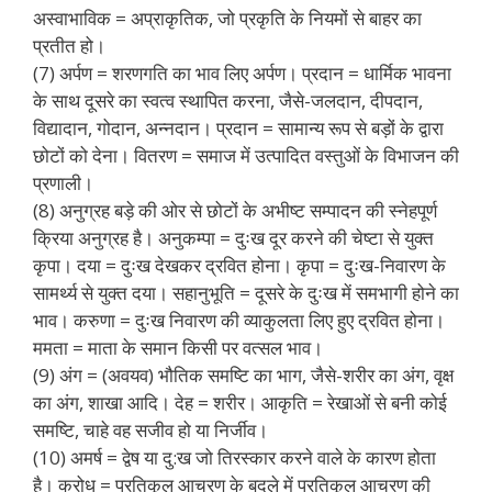
अस्वाभाविक = अप्राकृतिक, जो प्रकृति के नियमों से बाहर का
प्रतीत हो।
(7) अर्पण = शरणगति का भाव लिए अर्पण। प्रदान = धार्मिक भावना
के साथ दूसरे का स्वत्व स्थापित करना, जैसे-जलदान, दीपदान,
विद्यादान, गोदान, अन्नदान। प्रदान = सामान्य रूप से बड़ों के द्वारा
छोटों को देना। वितरण = समाज में उत्पादित वस्तुओं के विभाजन की
प्रणाली।
(8) अनुग्रह बड़े की ओर से छोटों के अभीष्ट सम्पादन की स्नेहपूर्ण
क्रिया अनुग्रह है। अनुकम्पा = दुःख दूर करने की चेष्टा से युक्त
कृपा। दया = दुःख देखकर द्रवित होना। कृपा = दुःख-निवारण के
सामर्थ्य से युक्त दया। सहानुभूति = दूसरे के दुःख में समभागी होने का
भाव। करुणा = दुःख निवारण की व्याकुलता लिए हुए द्रवित होना।
ममता = माता के समान किसी पर वत्सल भाव।
(9) अंग = (अवयव) भौतिक समष्टि का भाग, जैसे-शरीर का अंग, वृक्ष
का अंग, शाखा आदि। देह = शरीर। आकृति = रेखाओं से बनी कोई
समष्टि, चाहे वह सजीव हो या निर्जीव।
(10) अमर्ष = द्वेष या दु:ख जो तिरस्कार करने वाले के कारण होता
है। क्रोध = प्रतिकूल आचरण के बदले में प्रतिकूल आचरण की