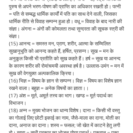
पुरुष से अपने भरण-पोषण की प्राप्ति का अधिकार रखती हो। पत्नी
= पति से सम्बद्ध धार्मिक कार्यों में पति का साथ देने वाली, जिसका
धार्मिक रीति से विवाह सम्पन्न हुआ हो। वधू = विवाह के बाद नारी की
संज्ञा। अंगना = अंगों की कोमलता तथा सुन्दरता की सूचक स्त्री की
संज्ञा।
(15) आनन्द = समस्त मन, प्राण, शरीर, आत्मा के सम्मिलित
सुखानुभूति को आनन्द कहते हैं, हर्षित, प्रसन्न। सुख = मन के
अनुकूल किसी भी प्रतीति को सुख कहते हैं। हर्ष = सुख या आनन्द
के कारण शरीर की रोमांचमयी अवस्था हर्ष है। उल्लास-उमंग = मन में
सुख की वेगयुक्त अल्पकालिक क्रिया।
(16) भिज्ञ = विषय के ज्ञान से सम्पन्न। विज्ञ = विषय का विशेष ज्ञान
रखने वाला। बहुज्ञ = अनेक विषयों का ज्ञाता।।
(17) अंश = मूर्त, अमूर्त तत्त्व का भाग। खण्ड = मूर्त पदार्थ का
विभाजन।
(18) अन्न = मुख्य भोजन का धान्य विशेष। दाना = किसी भी वस्तु
का गोलाई लिए छोटी इकाई का नाम, जैसे-माला का दाना, मोती का
दाना, अनाज का दाना। शस्य = फसल; जो खेत में काटने हेतु लगी
हो। खाद्य = सभी प्रकार का भोजन योग्य पदार्थ। पकवान = पका