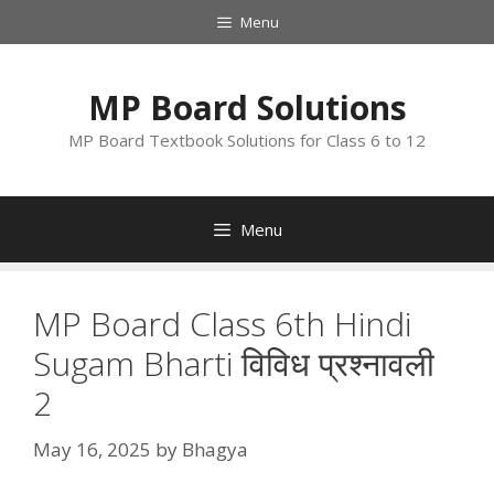
Skip
Menu
to
content
MP Board Solutions
MP Board Textbook Solutions for Class 6 to 12
Menu
MP Board Class 6th Hindi
Sugam Bharti विविध प्रश्नावली
2
May 16, 2025
by
Bhagya