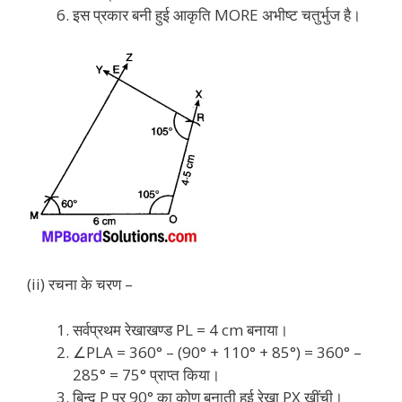
इस प्रकार बनी हुई आकृति MORE अभीष्ट चतुर्भुज है।
(ii) रचना के चरण –
सर्वप्रथम रेखाखण्ड PL = 4 cm बनाया।
∠PLA = 360° – (90° + 110° + 85°) = 360° –
285° = 75° प्राप्त किया।
बिन्दु P पर 90° का कोण बनाती हुई रेखा PX खींची।