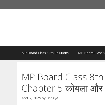
Skip
to
content
MP Board Class 10th Solutions
MP Board Class 9
MP Board Class 8th 
Chapter 5 कोयला और प
April 7, 2025
by
Bhagya