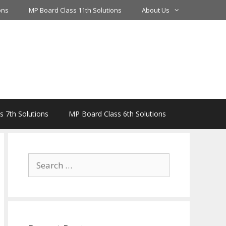
ons
MP Board Class 11th Solutions
About Us
 7th Solutions
MP Board Class 6th Solutions
Search
for: