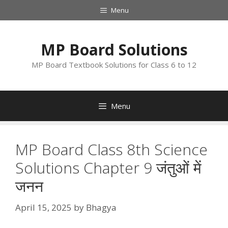
Skip
Menu
to
content
MP Board Solutions
MP Board Textbook Solutions for Class 6 to 12
Menu
MP Board Class 8th Science
Solutions Chapter 9 जंतुओं में
जनन
April 15, 2025
by
Bhagya