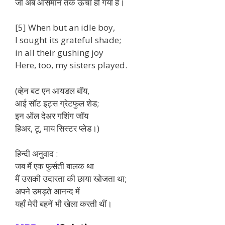
जो अब आसमान तक ऊँचा हो गया है।
[5] When but an idle boy,
I sought its grateful shade;
in all their gushing joy
Here, too, my sisters played.
(व्हेन बट एन आयडल बॉय,
आई सॉट इट्स ग्रेटफुल शेड;
इन ऑल देअर गशिंग जॉय
हिअर, टू, माय सिस्टर प्लेड।)
हिन्दी अनुवाद :
जब मैं एक फुर्सती बालक था
मैं उसकी उदारता की छाया खोजता था;
अपने उमड़ते आनन्द में
यहाँ मेरी बहनें भी खेला करती थीं।