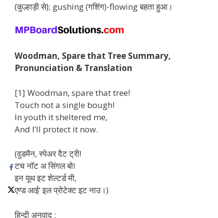
(कुल्हाड़ी से); gushing (गशिंग)-flowing बहता हुआ।
Woodman, Spare that Tree Summary,
Pronunciation & Translation
[1] Woodman, spare that tree!
Touch not a single bough!
In youth it sheltered me,
And I’ll protect it now.
(वुडमैन, स्पेअर दैट ट्री!
टच नॉट अ सिंगल बो!
इन यूथ इट शेल्टर्ड मी,
एण्ड आई’ इल प्रोटेक्ट इट नाउ।)
हिन्दी अनुवाद :