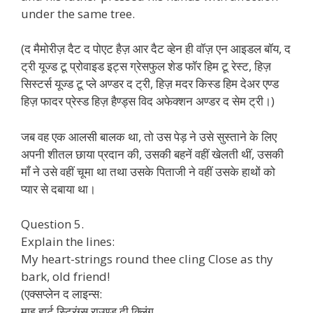
under the same tree.
(द मैमोरीज़ दैट द पोएट हैज़ आर दैट व्हेन ही वॉज़ एन आइडल बॉय, द
ट्री यूज्ड टू प्रोवाइड इट्स ग्रेसफुल शेड फॉर हिम टू रेस्ट, हिज़
सिस्टर्स यूज्ड टू प्ले अण्डर द ट्री, हिज़ मदर किस्ड हिम देअर एण्ड
हिज़ फादर प्रेस्ड हिज़ हैण्ड्स विद अफेक्शन अण्डर द सेम ट्री।)
जब वह एक आलसी बालक था, तो उस पेड़ ने उसे सुस्ताने के लिए
अपनी शीतल छाया प्रदान की, उसकी बहनें वहीं खेलती थीं, उसकी
माँ ने उसे वहीं चूमा था तथा उसके पिताजी ने वहीं उसके हाथों को
प्यार से दबाया था।
Question 5.
Explain the lines:
My heart-strings round thee cling Close as thy
bark, old friend!
(एक्सप्लेन द लाइन्स:
माइ हार्ट स्ट्रिंग्स राउण्ड.दी क्लिंग