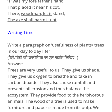
‘T’ was my
fore father’s hand
That placed it
near his cot
.
There,
woodman, let it
stand,
The axe shall harm it not
.
Writing Time
Write a paragraph on ‘usefulness of plants/ trees
in our day to day life.’
(पेड़ों/पौधों की उपयोगिता पर एक गद्यांश लिखिए।)
Answer:
Trees are very useful to us. They give us shade.
They give us oxygen to breathe and take in
carbon dioxide. They also cause rainfall and
prevent soil erosion and thus balance the
ecosystem. They provide food to the herbivorous
animals. The wood of a tree is used to make
furniture and paper is made from its pulp. We