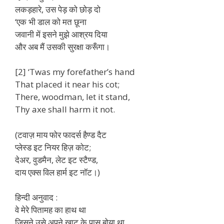
लकड़हारे, उस पेड़ को छोड़ दो
‘एक भी डाल को मत छूना
जवानी में इसने मुझे आश्रय दिया
और अब मैं उसकी सुरक्षा करूँगा।
[2] ‘Twas my forefather’s hand
That placed it near his cot;
There, woodman, let it stand,
Thy axe shall harm it not.
(टवाज़ माय फोर फादर्स हैण्ड दैट
प्लेस्ड इट नियर हिज़ कोट;
देअर, वुडमैन, लेट इट स्टैण्ड,
दाय एक्स विल हार्म इट नॉट।)
हिन्दी अनुवाद :
वे मेरे पितामह का हाथ था
जिसने उसे अपने खाट के पास बोया था