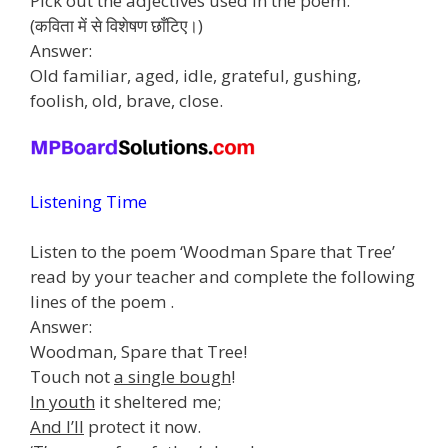
Pick out the adjectives used in the poem.
(कविता में से विशेषण छाँटिए।)
Answer:
Old familiar, aged, idle, grateful, gushing,
foolish, old, brave, close.
Listening Time
Listen to the poem ‘Woodman Spare that Tree’
read by your teacher and complete the following
lines of the poem .
Answer:
Woodman, Spare that Tree!
Touch not
a single bough
!
In youth
it sheltered me;
And I’ll
protect it now.