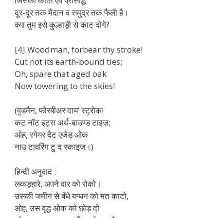
जिसकी कीर्ति एवं प्रसिद्धि
दूर-दूर तक मैदान व समुद्र तक फैली है।
क्या तुम इसे कुल्हाड़ी से काट दोगे?
[4] Woodman, forbear thy stroke!
Cut not its earth-bound ties;
Oh, spare that aged oak
Now towering to the skies!
(वुडमैन, फोरबीअर दाय’ स्ट्रोक!
कट नॉट इट्स अर्थ-बाउण्ड टाइज़;
ओह, स्पेयर दैट एजेड ओक
नाउ टावरिंग टु द स्काइज।)
हिन्दी अनुवाद :
लकड़हारे, अपने वार को रोको।
उसकी जमीन से बँधे बन्धन को मत काटो,
ओह, उस वृद्ध ओक को छोड़ दो