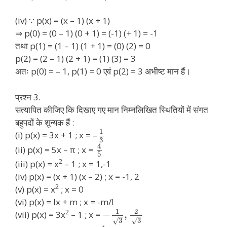
(iv) ∵ p(x) = (x – 1) (x + 1)
⇒ p(0) = (0 – 1) (0 + 1) = (-1) (+ 1) = -1
तथा p(1) = (1 – 1) (1 + 1) = (0) (2) = 0
p(2) = (2 – 1) (2 + 1) = (1) (3) = 3
अतः p(0) = – 1, p(1) = 0 एवं p(2) = 3 अभीष्ट मान हैं।
प्रश्न 3.
सत्यापित कीजिए कि दिखाए गए मान निम्नलिखित स्थितियों में संगत
बहुपदों के शून्यक हैं :
1
(i) p(x) = 3x + 1 ; x = –
3
4
(ii) p(x) = 5x – π ; x =
5
2
(iii) p(x) = x
– 1 ; x = 1,-1
(iv) p(x) = (x + 1) (x – 2) ; x = -1, 2
2
(v) p(x) = x
; x = 0
(vi) p(x) = lx + m ; x = -m/l
1
2
2
−
,
(vii) p(x) = 3x
– 1 ; x =
√
√
3
3