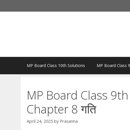
Skip
to
content
MP Board Class 10th Solutions
MP Board Class 9
MP Board Class 9th 
Chapter 8 गति
April 24, 2025
by
Prasanna