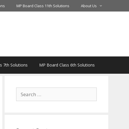
ons
MP Board Class 11th Solutions
About Us
 7th Solutions
MP Board Class 6th Solutions
Search
for: