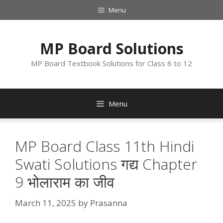
Skip
Menu
to
content
MP Board Solutions
MP Board Textbook Solutions for Class 6 to 12
Menu
MP Board Class 11th Hindi
Swati Solutions गद्य Chapter
9 भोलाराम का जीव
March 11, 2025
by
Prasanna