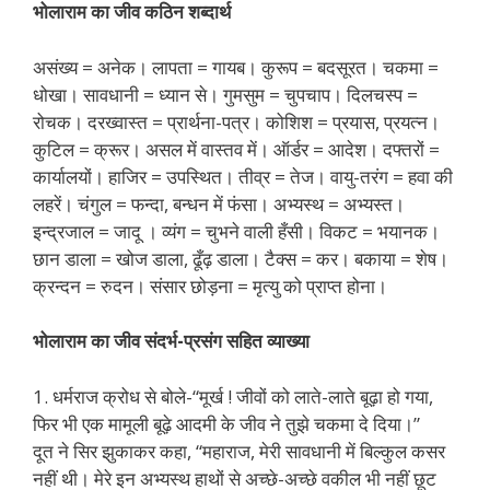
भोलाराम का जीव कठिन शब्दार्थ
असंख्य = अनेक। लापता = गायब। कुरूप = बदसूरत। चकमा =
धोखा। सावधानी = ध्यान से। गुमसुम = चुपचाप। दिलचस्प =
रोचक। दरख्वास्त = प्रार्थना-पत्र। कोशिश = प्रयास, प्रयत्न।
कुटिल = क्रूर। असल में वास्तव में। ऑर्डर = आदेश। दफ्तरों =
कार्यालयों। हाजिर = उपस्थित। तीव्र = तेज। वायु-तरंग = हवा की
लहरें। चंगुल = फन्दा, बन्धन में फंसा। अभ्यस्थ = अभ्यस्त।
इन्द्रजाल = जादू । व्यंग = चुभने वाली हँसी। विकट = भयानक।
छान डाला = खोज डाला, ढूँढ़ डाला। टैक्स = कर। बकाया = शेष।
क्रन्दन = रुदन। संसार छोड़ना = मृत्यु को प्राप्त होना।
भोलाराम का जीव संदर्भ-प्रसंग सहित व्याख्या
1. धर्मराज क्रोध से बोले-“मूर्ख ! जीवों को लाते-लाते बूढ़ा हो गया,
फिर भी एक मामूली बूढ़े आदमी के जीव ने तुझे चकमा दे दिया।”
दूत ने सिर झुकाकर कहा, “महाराज, मेरी सावधानी में बिल्कुल कसर
नहीं थी। मेरे इन अभ्यस्थ हाथों से अच्छे-अच्छे वकील भी नहीं छूट