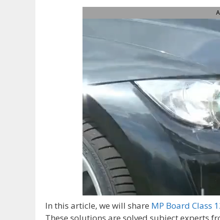
A
In this article, we will share
MP Board Class 1
These solutions are solved subject experts fr