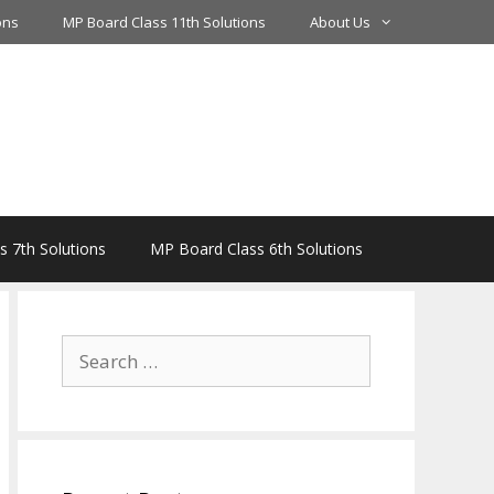
ons
MP Board Class 11th Solutions
About Us
 7th Solutions
MP Board Class 6th Solutions
Search
for: