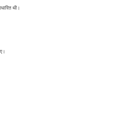
र आधारित थी।
िए।