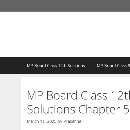
Skip
to
content
MP Board Class 10th Solutions
MP Board Class 9
MP Board Class 12t
Solutions Chapter 5 
March 11, 2025
by
Prasanna