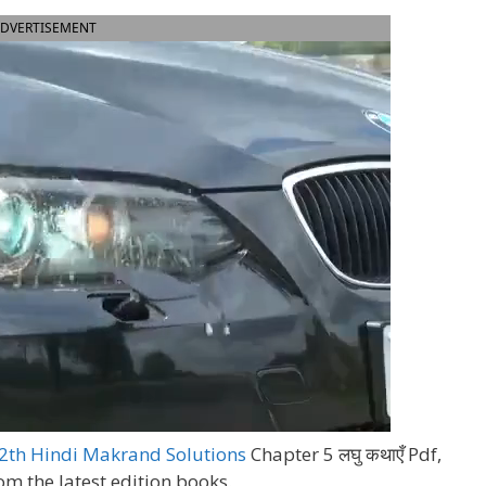
DVERTISEMENT
2th Hindi Makrand Solutions
Chapter 5 लघु कथाएँ Pdf,
om the latest edition books.