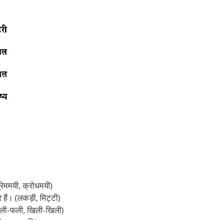
ेममयी, क्रोधमयी)
 हैं। (लकड़ी, मिट्टी)
ूली-फली, खिली-खिली)