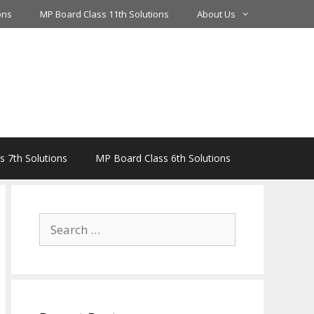
ons
MP Board Class 11th Solutions
About Us
 7th Solutions
MP Board Class 6th Solutions
Search
for: