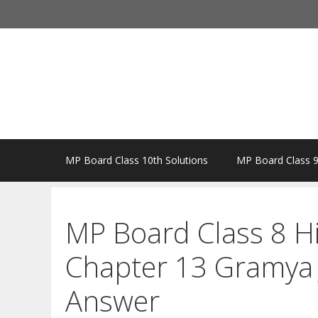
Skip
to
content
MP Board Class 10th Solutions
MP Board Class 9
MP Board Class 8 H
Chapter 13 Gramya 
Answer