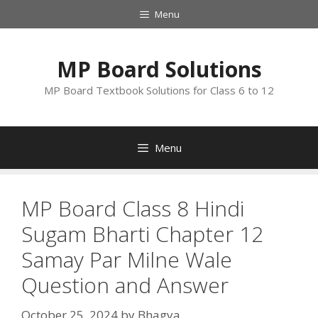
Skip
Menu
to
content
MP Board Solutions
MP Board Textbook Solutions for Class 6 to 12
Menu
MP Board Class 8 Hindi
Sugam Bharti Chapter 12
Samay Par Milne Wale
Question and Answer
October 25, 2024
by
Bhagya