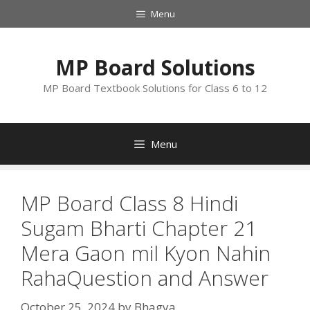
Skip
Menu
to
content
MP Board Solutions
MP Board Textbook Solutions for Class 6 to 12
Menu
MP Board Class 8 Hindi
Sugam Bharti Chapter 21
Mera Gaon mil Kyon Nahin
RahaQuestion and Answer
October 25, 2024
by
Bhagya