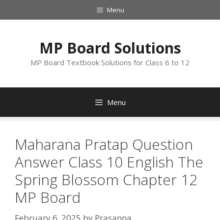
Skip
Menu
to
content
MP Board Solutions
MP Board Textbook Solutions for Class 6 to 12
Menu
Maharana Pratap Question
Answer Class 10 English The
Spring Blossom Chapter 12
MP Board
February 6, 2025
by
Prasanna