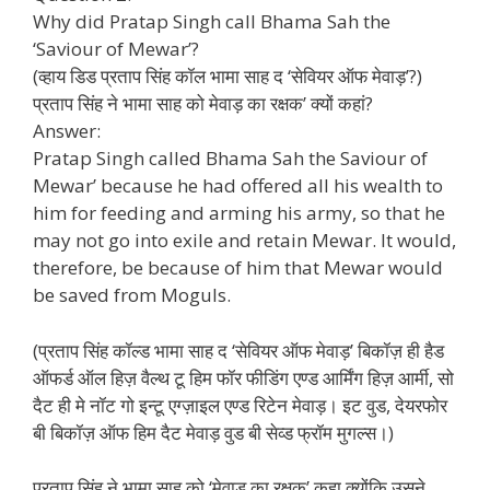
Why did Pratap Singh call Bhama Sah the
‘Saviour of Mewar’?
(व्हाय डिड प्रताप सिंह कॉल भामा साह द ‘सेवियर ऑफ मेवाड़’?)
प्रताप सिंह ने भामा साह को मेवाड़ का रक्षक’ क्यों कहां?
Answer:
Pratap Singh called Bhama Sah the Saviour of
Mewar’ because he had offered all his wealth to
him for feeding and arming his army, so that he
may not go into exile and retain Mewar. It would,
therefore, be because of him that Mewar would
be saved from Moguls.
(प्रताप सिंह कॉल्ड भामा साह द ‘सेवियर ऑफ मेवाड़’ बिकॉज़ ही हैड
ऑफर्ड ऑल हिज़ वैल्थ टू हिम फॉर फीडिंग एण्ड आर्मिंग हिज़ आर्मी, सो
दैट ही मे नॉट गो इन्टू एग्ज़ाइल एण्ड रिटेन मेवाड़। इट वुड, देयरफोर
बी बिकॉज़ ऑफ हिम दैट मेवाड़ वुड बी सेव्ड फ्रॉम मुगल्स।)
प्रताप सिंह ने भामा साह को ‘मेवाड़ का रक्षक’ कहा क्योंकि उसने