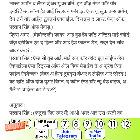
लास्ट अपॉन द लैण्ड व्हेअर यू वर बॉर्न. इट वॉज़ मेण्ट फॉर यॉर
इन्हेरिटेन्स, लॉन्ग हैव आई स्ट्रिवन फॉर इट ऐण्ड यू. लुक वन्स अगेन,
देन टर्न यॉर आईज़ टुवर्ड्स एक्जाईल. दिस इज़ द लास्ट फेज़ ऑफ
प्रताप सिंह ऑफ मेवाड़.)
प्रिंस अमर : (वेहमेण्टली) फादर, आई वुड हैव फॉट अन्टिल माई स्वोर्ड
वॉज़ ब्रोकिन ऐट द हिल्ट ऑर आई हैड फालन डैड, रादर दैन लीव
आवर कंट्री.
प्रताप सिंह : ऐण्ड सो वुड आई, माई सन् फॉर व्हॉट इज़ लाईफ व्हेन
ऐक्जाईल्ड ऐण्ड स्ट्रिप्ड ऑफ ऑल व्हिच मेड ईच डे अ फ्रेश ऐण्ड
फाईन ऐडवेन्चर? (वेव्ज़ अ हैण्ड टुवर्ड्स व्हेअर द लेडीज़ आर प्लेस्ड.)
बट व्हॉट ऑफ दोज़ पूअर विमन. द क्वीन ऐण्ड यॉर न्यू-वेड वाईफ, अ
गैलैण्ट चाईल्ड बट टेण्डर?)
अनुवाद :
प्रताप सिंह : (कटुता लिए स्वर में) आओ अमर और उस धरती को
अन्तिम बार देख लो जहाँ तुम्हारा जन्म हुआ था। यह तुम्हें विरासत में
MP Board
MP Board
7
8
9
10
11
12
Solutions
6th
मिलनी थी। मैंने लम्बे समय तक इसके लिए प्रयत्न किया। एक बार
Solutions
Join
MP
Play
पुनः इसे देख लो फिर उसके बाद अपनी आँखें निर्वासन की तरफ फेर
Telegram
Traffic
Books
Rider