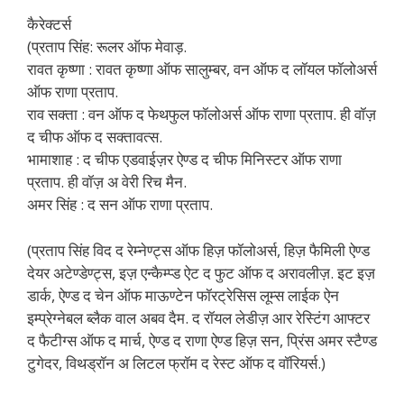
कैरेक्टर्स
(प्रताप सिंह: रूलर ऑफ मेवाड़.
रावत कृष्णा : रावत कृष्णा ऑफ सालुम्बर, वन ऑफ द लॉयल फॉलोअर्स
ऑफ राणा प्रताप.
राव सक्ता : वन ऑफ द फेथफुल फॉलोअर्स ऑफ राणा प्रताप. ही वॉज़
द चीफ ऑफ द सक्तावत्स.
भामाशाह : द चीफ एडवाईज़र ऐण्ड द चीफ मिनिस्टर ऑफ राणा
प्रताप. ही वॉज़ अ वेरी रिच मैन.
अमर सिंह : द सन ऑफ राणा प्रताप.
(प्रताप सिंह विद द रेम्नेण्ट्स ऑफ हिज़ फॉलोअर्स, हिज़ फैमिली ऐण्ड
देयर अटेण्डेण्ट्स, इज़ एन्कैम्प्ड ऐट द फुट ऑफ द अरावलीज़. इट इज़
डार्क, ऐण्ड द चेन ऑफ माऊण्टेन फॉरट्रेसिस लूम्स लाईक ऐन
इम्प्रेग्नेबल ब्लैक वाल अबव दैम. द रॉयल लेडीज़ आर रेस्टिंग आफ्टर
द फैटीग्स ऑफ द मार्च, ऐण्ड द राणा ऐण्ड हिज़ सन, प्रिंस अमर स्टैण्ड
टुगेदर, विथड्रॉन अ लिटल फ्रॉम द रेस्ट ऑफ द वॉरियर्स.)