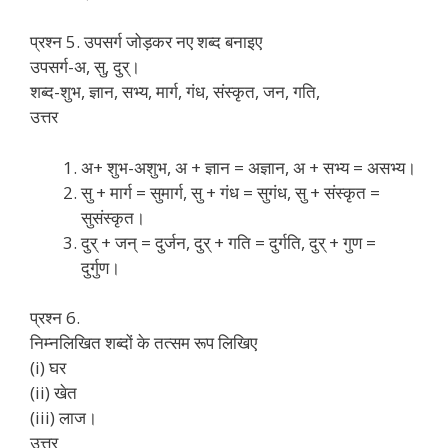
प्रश्न 5. उपसर्ग जोड़कर नए शब्द बनाइए
उपसर्ग-अ, सु, दुर्।
शब्द-शुभ, ज्ञान, सभ्य, मार्ग, गंध, संस्कृत, जन, गति,
उत्तर
अ+ शुभ-अशुभ, अ + ज्ञान = अज्ञान, अ + सभ्य = असभ्य।
सु + मार्ग = सुमार्ग, सु + गंध = सुगंध, सु + संस्कृत =
सुसंस्कृत।
दुर् + जन् = दुर्जन, दुर् + गति = दुर्गति, दुर् + गुण =
दुर्गुण।
प्रश्न 6.
निम्नलिखित शब्दों के तत्सम रूप लिखिए
(i) घर
(ii) खेत
(iii) लाज।
उत्तर